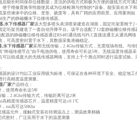
电后能长时间保存位移数据；灵活的供电方式和极为方便的接线方式可满
、便于维修置换等性能使其成为位移检测与控制的*设备。能安装在水下
或某些液体中的位移、变形、挠度等，具有广阔的应用前景。应用案例如
制生产的静磁栅水下位移传感器。
器,水下传感器厂家
该大型多喷头表演喷泉建造在湖面，固定珩架置根于2
固定珩架另建造了一套自动升降平台。该平台选配了12套静磁栅位移传感器
讯适配器的静磁栅位移传感器通过RS485通讯线与PLC直接连通主从通讯
统，可高度密封置于水下，其数据采集准确稳定。
器,水下传感器厂家
采用无线传输，2.4Ghz传输方式，无需现场布线。
其“终端传感节点”由干电池供电，使用寿命可长达5年。无线温度传感器
点可以组成庞大的无线传感器网络，支持上千个测点同时进行温度试验。
：
感器的设计均以工业应用级为标准，可保证在各种环境下安全、稳定地工作
进行高精度温度测量。
器厂家
产品特点：
计，使用寿命长达5年
传输，2.4Ghz传输方式，传输距离可达2米
zui高精度传感器芯片，温度精度可达±0.1℃
，zui高可达50Khz
精度感温元件，接触式安装在待测温点上，测温效果精确
封闭式密封，广泛应用于水下的温度测量