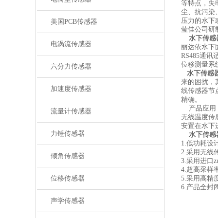
等特点，失
尘、抗污染
压力的水下
美国PCB传感器
莹佳公司研
水下传感
电涡流传感器
丽达依水下
RS485通
位移测量系
六分力传感器
水下传感
来的困扰，
加速度传感器
线传感器节
精确。
产品应用
流量计传感器
无线温度传
安置在水下
力锤传感器
水下传感
1.低功耗设
2.采用无线
倾角传感器
3.采用进口
4.超高采样率
位移传感器
5.采用高
6.产品全
声学传感器