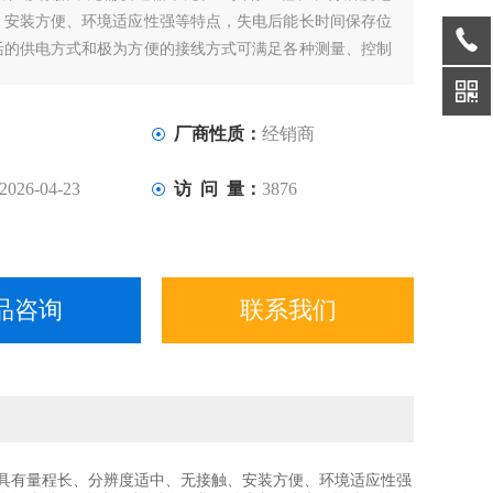
、安装方便、环境适应性强等特点，失电后能长时间保存位
活的供电方式和极为方便的接线方式可满足各种测量、控制
求；耐冲击、防水、抗油、抗粉尘、抗污染、便于维修置换
成为位移检测与控制的*设备。能安装在水下和各种液体中
厂商性质：
经销商
2026-04-23
访 问 量：
3876
品咨询
联系我们
具有量程长、分辨度适中、无接触、安装方便、环境适应性强