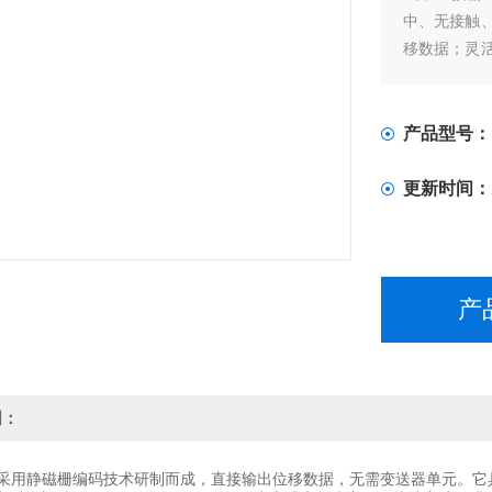
中、无接触
移数据；灵
及检测的要
等性能使其
测试位移。
产品型号：
更新时间：
产
明：
用静磁栅编码技术研制而成，直接输出位移数据，无需变送器单元。它