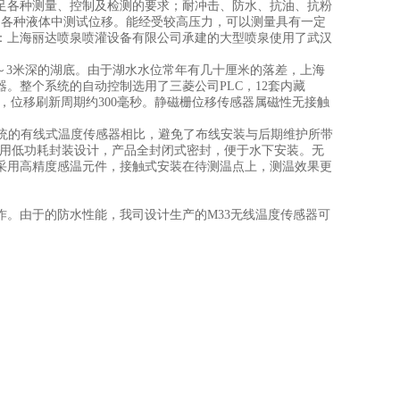
足各种测量、控制及检测的要求；耐冲击、防水、抗油、抗粉
和各种液体中测试位移。能经受较高压力，可以测量具有一定
：上海丽达喷泉喷灌设备有限公司承建的大型喷泉使用了武汉
～3米深的湖底。由于湖水水位常年有几十厘米的落差，上海
。整个系统的自动控制选用了三菱公司PLC，12套内藏
网络，位移刷新周期约300毫秒。静磁栅位移传感器属磁性无接触
与传统的有线式温度传感器相比，避免了布线安装与后期维护所带
采用低功耗封装设计，产品全封闭式密封，便于水下安装。无
采用高精度感温元件，接触式安装在待测温点上，测温效果更
。由于的防水性能，我司设计生产的M33无线温度传感器可