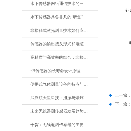
水下传感器网络通信技术的三种方式
补
水下传感器具备非凡的“听觉”
非接触式激光测量技术如何应用于地质勘探和地质灾害监测？
传感器的输出接头形式和电缆对测量信号的影响
高精度与高效率的结合：非接触式激光测量的工作原理与核心优势
pH传感器的长寿命设计原理
便携式气体测量设备的特点与维护
上一篇
武汉航天星科技：扭振与爆炸冲击传感器的专业制造商
下一篇
未来无线遥测传感器发展趋势是什么？
干货：无线遥测传感器的主要指标及功能