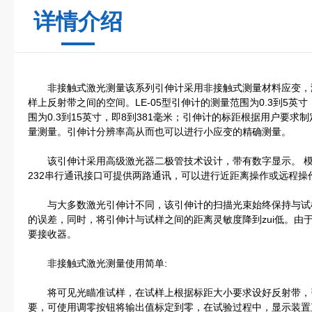
详情介绍
非接触式激光测量该系列引伸计采用非接触式测量材料应变，
样上反射带之间的空间。LE-05型引伸计的测量范围为0.3到5英寸，
围为0.3到15英寸，即8到381毫米；引伸计的标距根据用户要
量测量。引伸计分辨率高从而也可以进行小应变的精确测量。
该引伸计采用高级激光器二极管技术设计，带有数字显示。 模拟
232串行通讯接口可提供两路通讯，可以进行近距离操作或远程操
与大多数激光引伸计不同，该引伸计的扫描光束始终保持与试
的误差，同时，将引伸计与试样之间的距离灵敏度降到zui低。由
要接收器。
非接触式激光测量使用简单:
将可见光瞄准试样，在试样上根据标距大小要求设好反射带，
要，可使用调零按钮将输出值标定到零，在试验过程中，显示装置